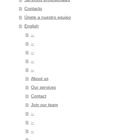
Contacto
Únete a nuestro equipo
English
--
--
--
--
--
About us
Our services
Contact
Join our team
--
--
--
--